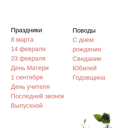
аздники
Поводы
марта
С днем
 февраля
рождения
 февраля
Свидание
нь Матери
Юбилей
сентября
Годовщина
нь учителя
следний звонок
пускной