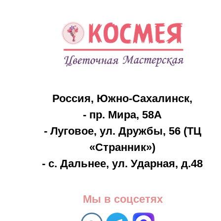
Пр
8 
14
Россия, Южно-Сахалинск,
23
- пр. Мира, 58А
Де
- Луговое, ул. Дружбы, 56 (ТЦ
1 
«Странник»)
Де
- с. Дальнее, ул. Ударная, д.48
По
Вы
Мы в соцсетях