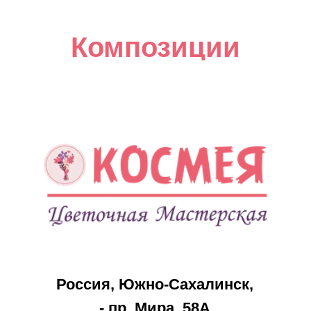
Композиции
Россия, Южно-Сахалинск,
- пр. Мира, 58А
- Луговое, ул. Дружбы, 56 (ТЦ
«Странник»)
- с. Дальнее, ул. Ударная, д.48
Праздники
Каталог
8 марта
Акции
14 февраля
Розы
23 февраля
Букеты
День
Композиции
Матери