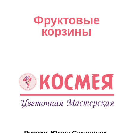
Фруктовые
корзины
Россия, Южно-Сахалинск,
- пр. Мира, 58А
- Луговое, ул. Дружбы, 56 (ТЦ
«Странник»)
- с. Дальнее, ул. Ударная, д.48
Праздники
Каталог
8 марта
Акции
14 февраля
Розы
23 февраля
Букеты
День