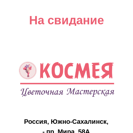
На свидание
Россия, Южно-Сахалинск,
- пр. Мира, 58А
- Луговое, ул. Дружбы, 56 (ТЦ
«Странник»)
- с. Дальнее, ул. Ударная, д.48
Праздники
Каталог
8 марта
Акции
14 февраля
Розы
23 февраля
Букеты
День
Композиции
Матери