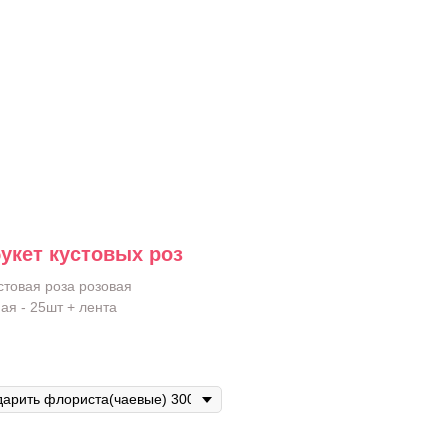
укет кустовых роз
стовая роза розовая
ая - 25шт + лента
Пр