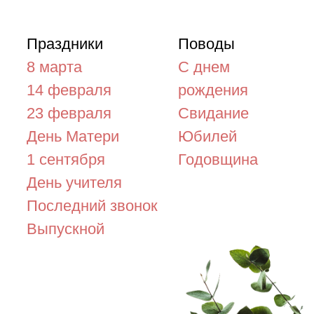
марта
С днем
 февраля
рождения
 февраля
Свидание
нь Матери
Юбилей
сентября
Годовщина
нь учителя
следний звонок
пускной