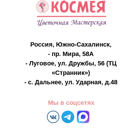
8 
14
Россия, Южно-Сахалинск,
23
- пр. Мира, 58А
Де
- Луговое, ул. Дружбы, 56 (ТЦ
1 
«Странник»)
Де
- с. Дальнее, ул. Ударная, д.48
По
Вы
Мы в соцсетях
азин доставки цветов в Южно-Сахалинске.