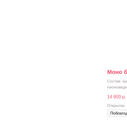
Моно б
Состав: ку
пионовидн
14 800
р.
Открытка
О компании
Каталог