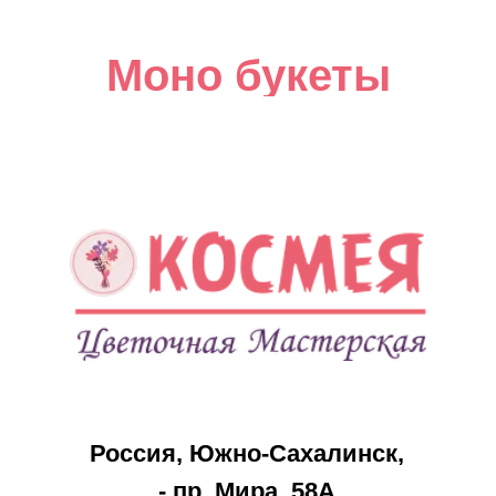
Моно букеты
Россия, Южно-Сахалинск,
- пр. Мира, 58А
- Луговое, ул. Дружбы, 56 (ТЦ
«Странник»)
- с. Дальнее, ул. Ударная, д.48
Праздники
Каталог
8 марта
Акции
14 февраля
Розы
23 февраля
Букеты
День
Композиции
Матери